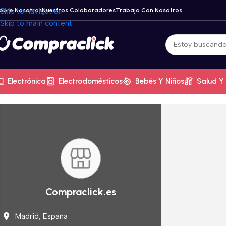
obre Nosotros
Skip to navigation
Nuestros Colaboradores
Trabaja Con Nosotros
Skip to main content
Electrónica
Electrodomésticos
Bebés Y Niños
Salud Y 
Compraclick.es
Madrid,
España