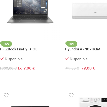
-15%
-10%
HP ZBook Firefly 14 G8
Hyundai ARN07HQM
Disponible
Disponible
1.619,00
€
179,00
€
1.900,00
€
199,00
€