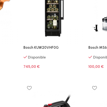
Bosch KUW20VHF0G
Bosch MS
Disponible
Disponi
745,00
€
100,00
€