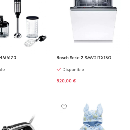
64M6170
Bosch Serie 2 SMV2ITX18G
ble
Disponible
520,00
€