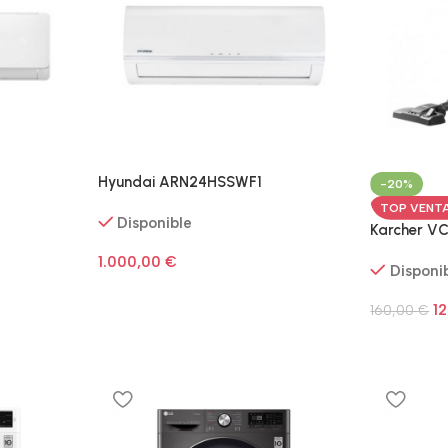
Hyundai ARN24HSSWF1
-20%
TOP VENT
Disponible
Karcher VC
1.000,00
€
Disponi
1
160,00
€