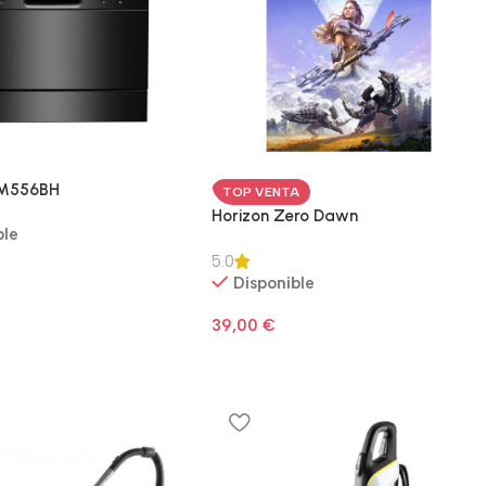
M556BH
TOP VENTA
Horizon Zero Dawn
ble
5.0
Disponible
39,00
€