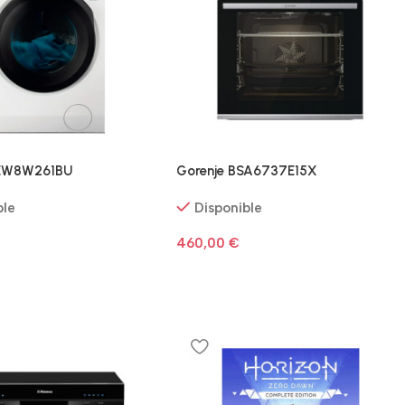
x EW8W261BU
Gorenje BSA6737E15X
ble
Disponible
460,00
€