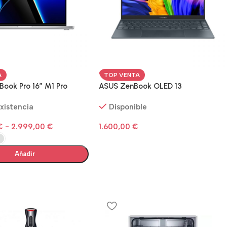
A
TOP VENTA
ook Pro 16″ M1 Pro
ASUS ZenBook OLED 13
existencia
Disponible
€
-
2.999,00
€
1.600,00
€
Añadir