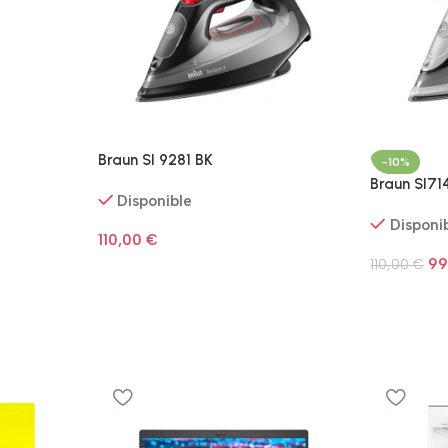
Braun SI 9281 BK
-10%
Braun SI7
Disponible
Disponi
110,00
€
99
110,00
€