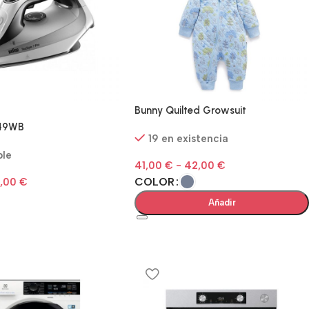
Bunny Quilted Growsuit
149WB
19 en existencia
ble
41,00
€
-
42,00
€
COLOR
,00
€
Añadir