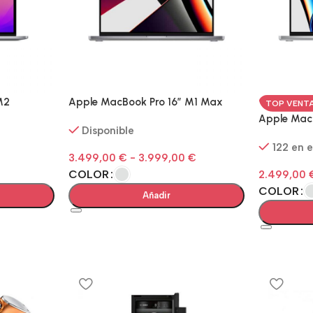
M2
Apple MacBook Pro 16″ M1 Max
TOP VENT
Apple MacB
Disponible
122 en 
3.499,00
€
-
3.999,00
€
COLOR
2.499,00
COLOR
Añadir