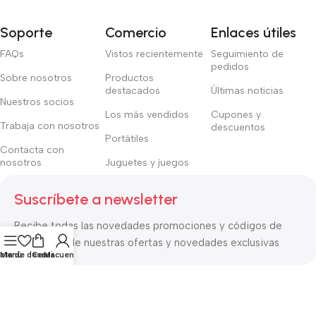
Soporte
Comercio
Enlaces útiles
FAQs
Vistos recientemente
Seguimiento de
pedidos
Sobre nosotros
Productos
destacados
Últimas noticias
Nuestros socios
Los más vendidos
Cupones y
Trabaja con nosotros
descuentos
Portátiles
Contacta con
nosotros
Juguetes y juegos
Suscríbete a newsletter
Recibe todas las novedades promociones y códigos de
descuento de nuestras ofertas y novedades exclusivas
ista de deseos
Menú
Cesta
Mi cuenta
Métodos de pago