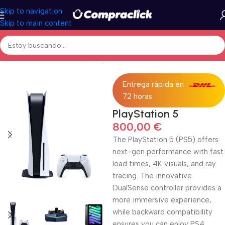
Skip to navigation
Skip to main content
Inicio
/
Electrónica
/
Gaming
/
PlayStation
/
Consolas
Entrega rápida en
72 horas
PlayStation 5
800,00
€
The PlayStation 5 (PS5) offers
next-gen performance with fast
load times, 4K visuals, and ray
tracing. The innovative
DualSense controller provides a
more immersive experience,
while backward compatibility
ensures you can enjoy PS4