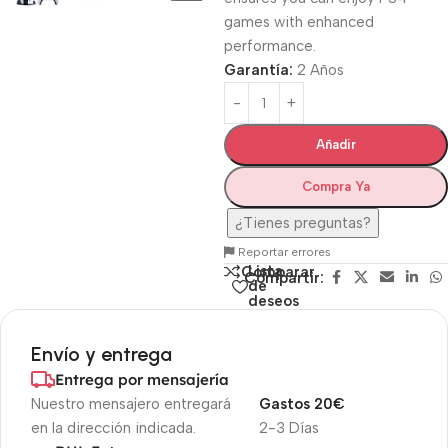
games with enhanced
performance.
Garantía:
2 Años
Añadir
Compra Ya
¿Tienes preguntas?
Reportar errores
Lista
Comparar
Compartir:
de
deseos
Envío y entrega
Entrega por mensajería
Nuestro mensajero entregará
Gastos 20€
en la dirección indicada.
2-3 Días