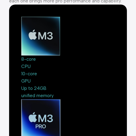
each one brings more pro performance and capability.
8-core
CPU
10-core
GPU
Up to 24GB
unified memory