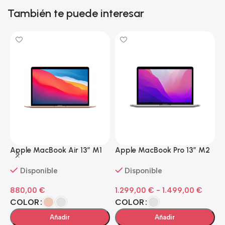
También te puede interesar
Apple MacBook Air 13” M1
Apple MacBook Pro 13” M2
A
Disponible
Disponible
880,00
€
1.299,00
€
-
1.499,00
€
3
COLOR
COLOR
Añadir
Añadir