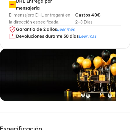
DHL Entrega por
mensajería
El mensajero DHL entregará en
Gastos 40€
la dirección especificada.
2-3 Días
Garantía de 2 años
Leer más
Devoluciones durante 30 días
Leer más
Ofertas inmejorables
¡Oferta
Especificación
especial del