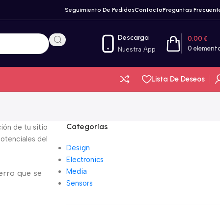
Seguimiento De Pedidos
Contacto
Preguntas Frecuent
Descarga
0,00
€
0
element
Nuestra App
Lista De Deseos
Categorías
ón de tu sitio
otenciales del
Design
Electronics
Media
erro que se
Sensors