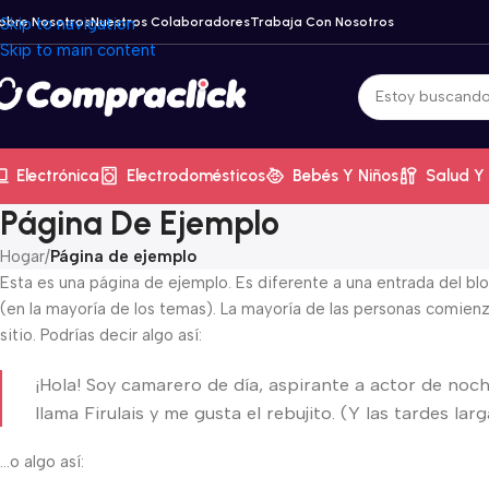
obre Nosotros
Skip to navigation
Nuestros Colaboradores
Trabaja Con Nosotros
Skip to main content
Electrónica
Electrodomésticos
Bebés Y Niños
Salud Y 
Página De Ejemplo
Hogar
/
Página de ejemplo
Esta es una página de ejemplo. Es diferente a una entrada del bl
(en la mayoría de los temas). La mayoría de las personas comienz
sitio. Podrías decir algo así:
¡Hola! Soy camarero de día, aspirante a actor de noch
llama Firulais y me gusta el rebujito. (Y las tardes lar
…o algo así: