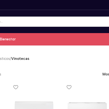
Bienestar
sticos
/
Vinotecas
s
Mos