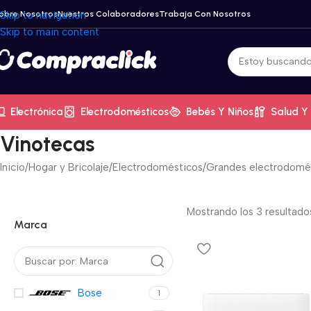
obre Nosotros
Skip to navigation
Nuestros Colaboradores
Trabaja Con Nosotros
Skip to main content
Electrónica
Electrodomésticos
Bebés Y Niños
Salud Y 
Vinotecas
Inicio
/
Hogar y Bricolaje
/
Electrodomésticos
/
Grandes electrodomé
Mostrando los 3 resultado
Marca
Bose
1