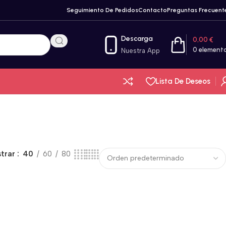
Seguimiento De Pedidos
Contacto
Preguntas Frecuent
Descarga
0,00
€
0
element
Nuestra App
Lista De Deseos
trar
40
60
80